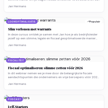
Hermans en Ruben Vermeij leggen uit wat split lease is, hoe je
Jan Hermans
privé en professioneel gebruik opsplitst, en waarom dit fiscaal
interessanter kan zijn dan een klassieke leasing.
LOONOPTIMALISATIE
Populair
Slim verlonen met warrants
In deze cursus ontdek je samen met Jan hoe je als bedrijfsleider
jezelf op een slimme, legale en fiscaal geoptimaliseerde manier
kan verlonen via warrants. Een unieke combinatie van fiscaal
Jan Hermans
voordeel, flexibiliteit en motivatie.
FISCALITEIT
Fiscaal optimaliseren: slimme zetten vóór 2026
In dit webinar nemen we je mee door de belangrijkste fiscale
aandachtspunten die ondernemers en vrije beroepers vóór 2026
moeten kennen. Je krijgt een duidelijke uitleg over de recente
Jan Hermans
wijzigingen in het regeerakkoord, de impact daarvan op verloning
en pensioenopbouw, en welke technieken tijdelijk nog gunstig zijn.
PODCAST
Lyff.Starters