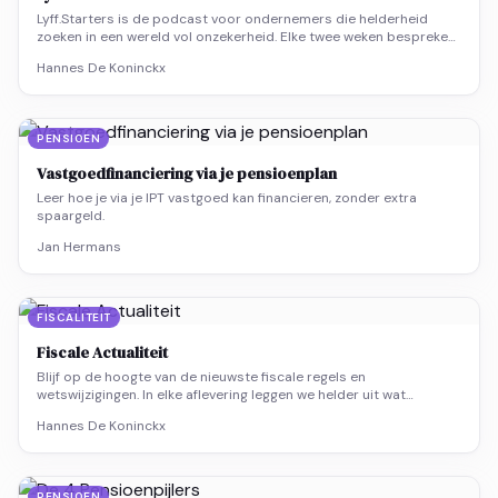
Lyff.Starters is de podcast voor ondernemers die helderheid
zoeken in een wereld vol onzekerheid. Elke twee weken bespreken
we wat er verandert in fiscaliteit, ondernemen en financiële
Hannes De Koninckx
keuzes, praktisch, concreet en zonder vakjargon.
PENSIOEN
Vastgoedfinanciering via je pensioenplan
Leer hoe je via je IPT vastgoed kan financieren, zonder extra
spaargeld.
Jan Hermans
FISCALITEIT
Fiscale Actualiteit
Blijf op de hoogte van de nieuwste fiscale regels en
wetswijzigingen. In elke aflevering leggen we helder uit wat
verandert, wat dat betekent voor ondernemers en hoe je er slim
Hannes De Koninckx
op kunt inspelen.
PENSIOEN