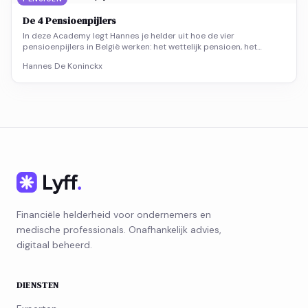
De 4 Pensioenpijlers
In deze Academy legt Hannes je helder uit hoe de vier
pensioenpijlers in België werken: het wettelijk pensioen, het
aanvullend pensioen, fiscaal gestimuleerd sparen en individuele
Hannes De Koninckx
spaarformules.
Financiële helderheid voor ondernemers en
medische professionals. Onafhankelijk advies,
digitaal beheerd.
DIENSTEN