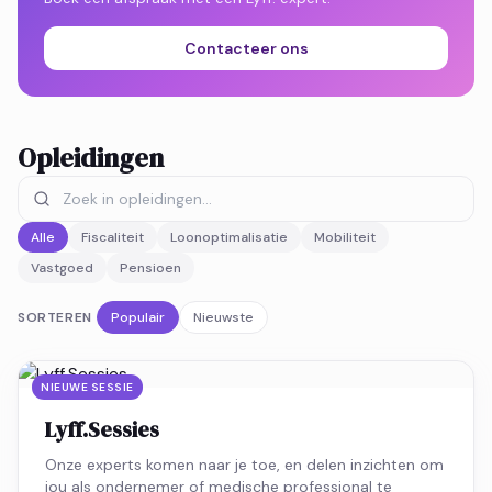
Contacteer ons
Opleidingen
Alle
Fiscaliteit
Loonoptimalisatie
Mobiliteit
Vastgoed
Pensioen
SORTEREN
Populair
Nieuwste
NIEUWE SESSIE
Lyff.Sessies
Onze experts komen naar je toe, en delen inzichten om
jou als ondernemer of medische professional te