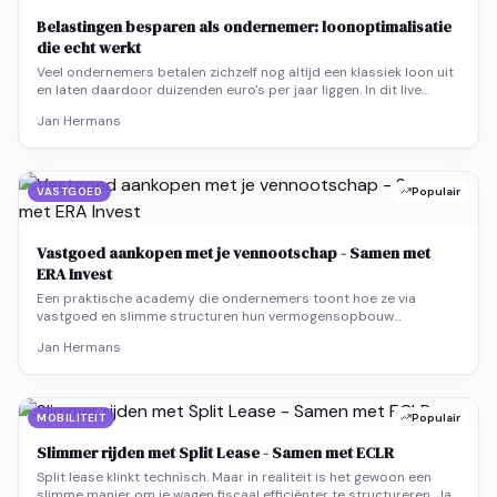
Belastingen besparen als ondernemer: loonoptimalisatie
die echt werkt
Veel ondernemers betalen zichzelf nog altijd een klassiek loon uit
en laten daardoor duizenden euro's per jaar liggen. In dit live
seminarie tonen we hoe loonoptimalisatie écht werkt in België.
Jan Hermans
Geen droge theorie, maar concrete structuren die je netto-
inkomen verhogen én je pensioenopbouw versterken.
VASTGOED
Populair
Vastgoed aankopen met je vennootschap - Samen met
ERA Invest
Een praktische academy die ondernemers toont hoe ze via
vastgoed en slimme structuren hun vermogensopbouw
versnellen zonder blind te investeren, maar met fiscale logica
Jan Hermans
erachter.
MOBILITEIT
Populair
Slimmer rijden met Split Lease - Samen met ECLR
Split lease klinkt technisch. Maar in realiteit is het gewoon een
slimme manier om je wagen fiscaal efficiënter te structureren. Jan