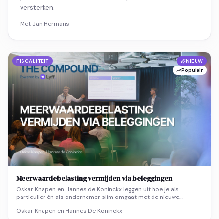
versterken.
Met Jan Hermans
FISCALITEIT
NIEUW
Populair
Meerwaardebelasting vermijden via beleggingen
Oskar Knapen en Hannes de Koninckx leggen uit hoe je als
particulier én als ondernemer slim omgaat met de nieuwe
meerwaardebelasting van 10% via levensverzekeringen,
Oskar Knapen en Hannes De Koninckx
vennootschapsstructuren en pensioenoplossingen.