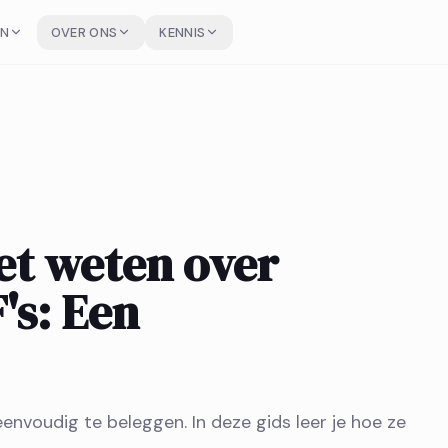
EN
OVER ONS
KENNIS
et weten over
's: Een
eenvoudig te beleggen. In deze gids leer je hoe ze