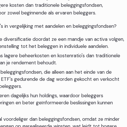
agere kosten dan traditionele beleggingsfondsen,
voor zowel beginnende als ervaren beleggers.
's in vergelijking met aandelen en beleggingsfondsen?
jke diversificatie doordat ze een mandje van activa volgen,
enstelling tot het beleggen in individuele aandelen.
 lagere beheerkosten en kostenratio's dan traditionele
van je rendement behoudt.
t beleggingsfondsen, die alleen aan het einde van de
 ETF's gedurende de dag worden gekocht en verkocht
 beleggers.
eren dagelijks hun holdings, waardoor beleggers
eringen en beter geïnformeerde beslissingen kunnen
scaal voordeliger dan beleggingsfondsen, omdat ze minder
engen op gerealiseerde winsten, wat leidt tot hogere