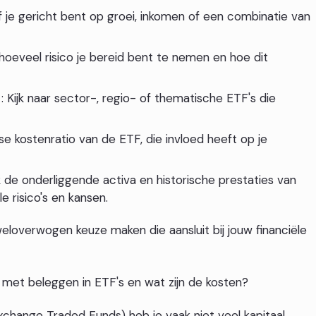
of je gericht bent op groei, inkomen of een combinatie van
 hoeveel risico je bereid bent te nemen en hoe dit
 Kijk naar sector-, regio- of thematische ETF's die
ijkse kostenratio van de ETF, die invloed heeft op je
jk de onderliggende activa en historische prestaties van
e risico's en kansen.
eloverwogen keuze maken die aansluit bij jouw financiële
met beleggen in ETF's en wat zijn de kosten?
change Traded Funds) heb je vaak niet veel kapitaal