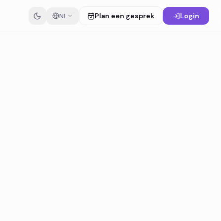
Plan een gesprek
Login
NL