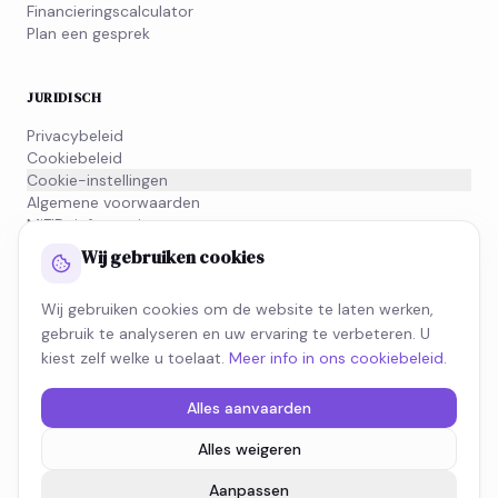
Financieringscalculator
Plan een gesprek
JURIDISCH
Privacybeleid
Cookiebeleid
Cookie-instellingen
Algemene voorwaarden
MiFID-informatie
Wij gebruiken cookies
NIEUWSBRIEF
Wij gebruiken cookies om de website te laten werken,
Schrijf je in voor onze nieuwsbrief en blijf op de hoogte van
gebruik te analyseren en uw ervaring te verbeteren. U
wat beweegt in de fiscale wereld.
kiest zelf welke u toelaat.
Meer info in ons cookiebeleid
.
SCHRIJF JE IN
Alles aanvaarden
Alles weigeren
©
2026
Lyff.
Alle rechten voorbehouden.
Aanpassen