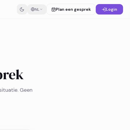
Plan een gesprek
Login
NL
prek
situatie. Geen