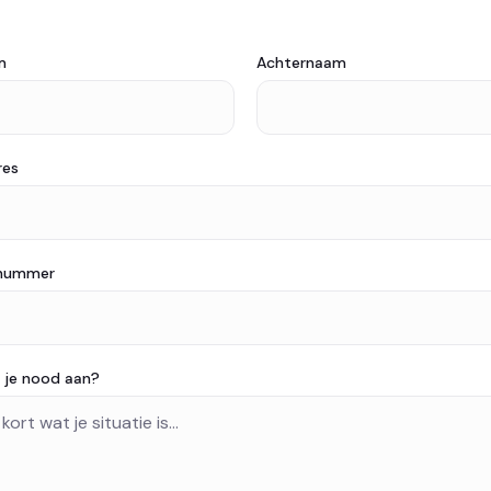
m
Achternaam
res
nnummer
 je nood aan?