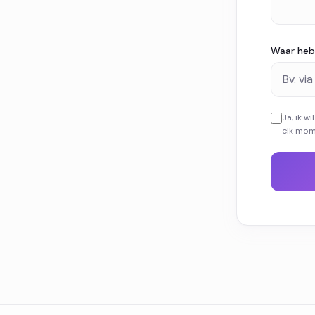
Waar heb 
Ja, ik w
elk mome