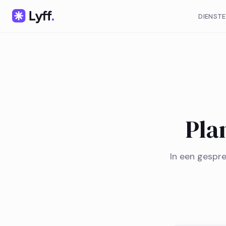
DIENST
Pla
In een gespre