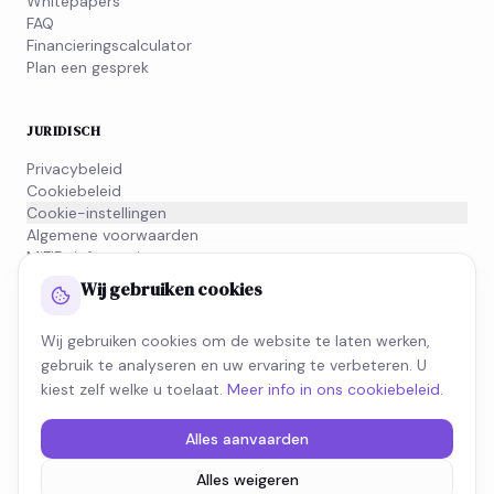
Whitepapers
FAQ
Financieringscalculator
Plan een gesprek
JURIDISCH
Privacybeleid
Cookiebeleid
Cookie-instellingen
Algemene voorwaarden
MiFID-informatie
Wij gebruiken cookies
NIEUWSBRIEF
Wij gebruiken cookies om de website te laten werken,
Schrijf je in voor onze nieuwsbrief en blijf op de hoogte van
gebruik te analyseren en uw ervaring te verbeteren. U
wat beweegt in de fiscale wereld.
kiest zelf welke u toelaat.
Meer info in ons cookiebeleid
.
SCHRIJF JE IN
Alles aanvaarden
Alles weigeren