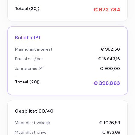
Totaal (
20
j)
€ 672.784
Bullet + IPT
Maandlast interest
€ 962,50
Brutokost/jaar
€ 18.943,16
Jaarpremie IPT
€ 900,00
Totaal (
20
j)
€ 396.863
Gesplitst
60
/
40
Maandlast zakelijk
€ 1.076,59
Maandlast privé
€ 683,68