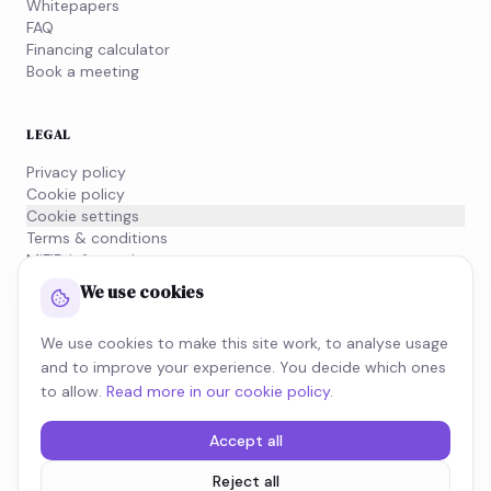
Whitepapers
FAQ
Financing calculator
Book a meeting
LEGAL
Privacy policy
Cookie policy
Cookie settings
Terms & conditions
MiFID information
We use cookies
NEWSLETTER
We use cookies to make this site work, to analyse usage
Subscribe to our newsletter and stay on top of what's
and to improve your experience. You decide which ones
moving in the tax world.
to allow.
Read more in our cookie policy
.
SUBSCRIBE
Accept all
Reject all