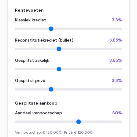
Rentevoeten
Klassiek krediet
3.3%
Reconstitutiekrediet (bullet)
3.85%
Gesplitst zakelijk
3.85%
Gesplitst privé
3.3%
Gesplitste aankoop
Aandeel vennootschap
60%
Vennootschap:
€ 180.000
· Privé:
€ 120.000