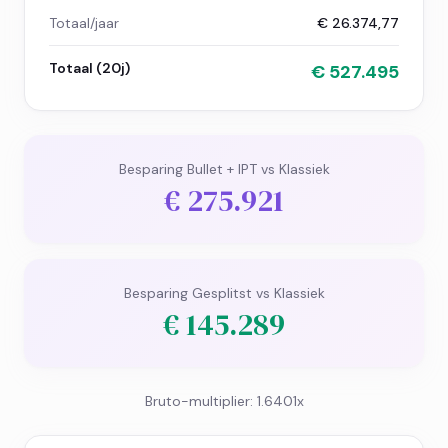
Totaal/jaar
€ 26.374,77
Totaal (
20
j)
€ 527.495
Besparing Bullet + IPT vs Klassiek
€ 275.921
Besparing Gesplitst vs Klassiek
€ 145.289
Bruto-multiplier:
1.6401
x