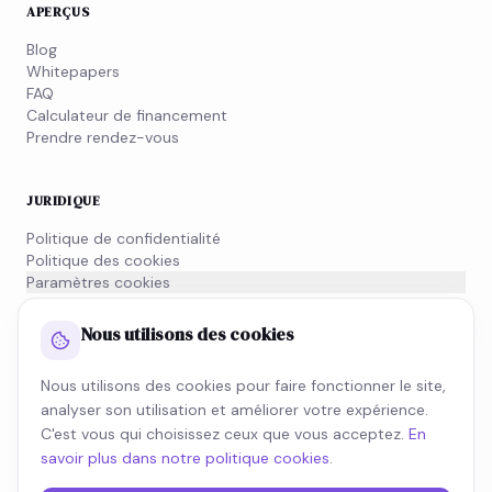
APERÇUS
Blog
Whitepapers
FAQ
Calculateur de financement
Prendre rendez-vous
JURIDIQUE
Politique de confidentialité
Politique des cookies
Paramètres cookies
Conditions générales
Informations MiFID
Nous utilisons des cookies
Nous utilisons des cookies pour faire fonctionner le site,
NEWSLETTER
analyser son utilisation et améliorer votre expérience.
Inscrivez-vous à notre newsletter et restez informé de
C'est vous qui choisissez ceux que vous acceptez.
En
l'actualité fiscale.
savoir plus dans notre politique cookies
.