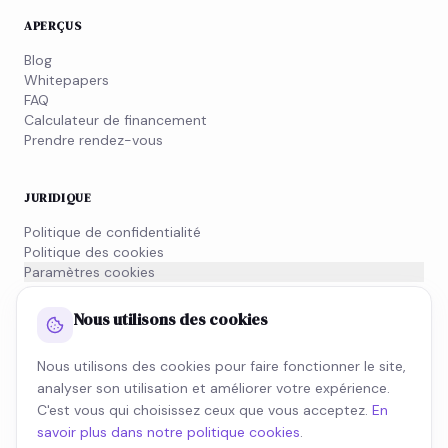
APERÇUS
Blog
Whitepapers
FAQ
Calculateur de financement
Prendre rendez-vous
JURIDIQUE
Politique de confidentialité
Politique des cookies
Paramètres cookies
Conditions générales
Informations MiFID
Nous utilisons des cookies
Nous utilisons des cookies pour faire fonctionner le site,
NEWSLETTER
analyser son utilisation et améliorer votre expérience.
Inscrivez-vous à notre newsletter et restez informé de
C'est vous qui choisissez ceux que vous acceptez.
En
l'actualité fiscale.
savoir plus dans notre politique cookies
.