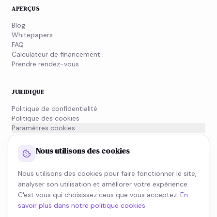
APERÇUS
Blog
Whitepapers
FAQ
Calculateur de financement
Prendre rendez-vous
JURIDIQUE
Politique de confidentialité
Politique des cookies
Paramètres cookies
Conditions générales
Informations MiFID
Nous utilisons des cookies
Nous utilisons des cookies pour faire fonctionner le site,
NEWSLETTER
analyser son utilisation et améliorer votre expérience.
Inscrivez-vous à notre newsletter et restez informé de
C'est vous qui choisissez ceux que vous acceptez.
En
l'actualité fiscale.
savoir plus dans notre politique cookies
.