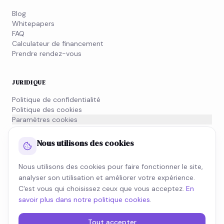
Blog
Whitepapers
FAQ
Calculateur de financement
Prendre rendez-vous
JURIDIQUE
Politique de confidentialité
Politique des cookies
Paramètres cookies
Conditions générales
Informations MiFID
Nous utilisons des cookies
Nous utilisons des cookies pour faire fonctionner le site,
NEWSLETTER
analyser son utilisation et améliorer votre expérience.
Inscrivez-vous à notre newsletter et restez informé de
C'est vous qui choisissez ceux que vous acceptez.
En
l'actualité fiscale.
savoir plus dans notre politique cookies
.
S'INSCRIRE
Tout accepter